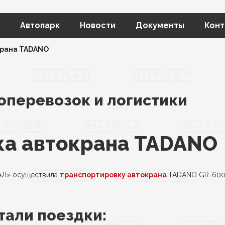
Автопарк
Новости
Документы
Конт
крана TADANO
оперевозок и логистики
ка автокрана TADANO
РАЛ» осуществила
транспортировку автокрана
TADANO GR-600
тали поездки: