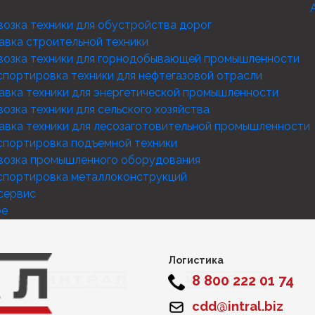
озка техники для обустройства дорог
авка строительной техники
возка техники для горнодобывающей промышленности
спортировка техники для нефтегазовой отрасли
авка техники для энергетической промышленности
озка техники для сельского хозяйства
авка техники для лесозаготовительной промышленности
спортировка подъемной техники
возка промышленного оборудования
спортировка металлоконструкций
сервис
ое
Логистика
8 800 222 01 74
cdd@intral.biz