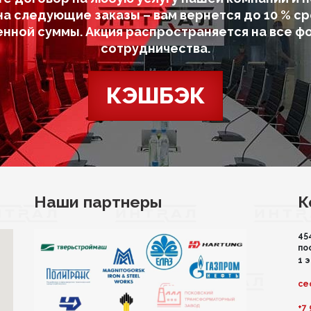
на следующие заказы – вам вернется до 10 % ср
енной суммы. Акция распространяется на все ф
сотрудничества.
КЭШБЭК
Наши партнеры
К
45
по
1 
ce
+7 