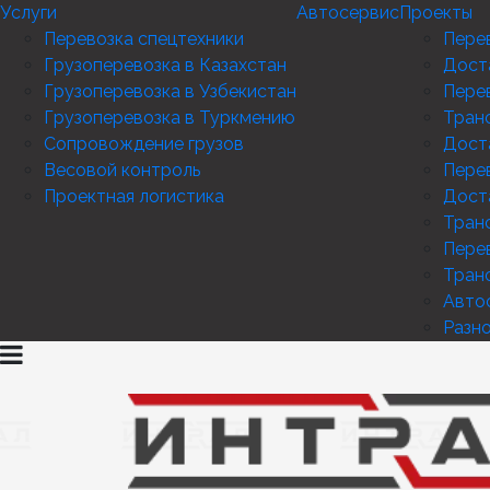
Услуги
Автосервис
Проекты
Перевозка спецтехники
Перев
Грузоперевозка в Казахстан
Дост
Грузоперевозка в Узбекистан
Пере
Грузоперевозка в Туркмению
Тран
Сопровождение грузов
Дост
Весовой контроль
Перев
Проектная логистика
Дост
Тран
Пере
Тран
Авто
Разн