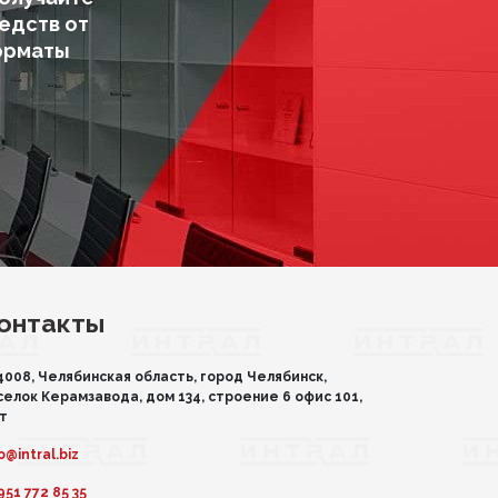
едств от
орматы
онтакты
4008, Челябинская область, город Челябинск,
селок Керамзавода, дом 134, строение 6 офис 101,
эт
o@intral.biz
951 772 85 35