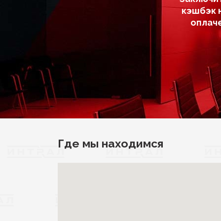
кэшбэк 
оплач
Где мы находимся