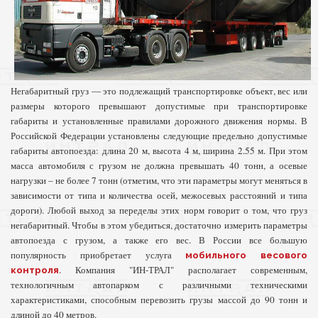
Н
егабаритный груз — это подлежащий транспортировке объект, вес или
размеры которого превышают допустимые при транспортировке
габариты и установленные правилами дорожного движения нормы. В
Российской Федерации установлены следующие предельно допустимые
габариты автопоезда: длина 20 м, высота 4 м, ширина 2.55 м. При этом
масса автомобиля с грузом не должна превышать 40 тонн, а осевые
нагрузки – не более 7 тонн (отметим, что эти параметры могут меняться в
зависимости от типа и количества осей, межосевых расстояний и типа
дороги). Любой выход за переделы этих норм говорит о том, что груз
негабаритный. Чтобы в этом убедиться, достаточно измерить параметры
автопоезда с грузом, а также его вес. В России все большую
популярность приобретает услуга
мобильного весового
. Компания "ИН-ТРАЛ" располагает современным,
контроля
технологичным автопарком с различными техническими
характеристиками, способным перевозить грузы массой до 90 тонн и
длиной до 40 метров.