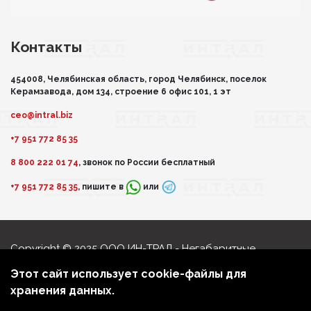
Контакты
454008, Челябинская область, город Челябинск, поселок
Керамзавода, дом 134, строение 6 офис 101, 1 эт
ceo@intral.biz
+7 951 772 85 35
8 800 222 01 74
, звонок по России бесплатный
+7 951 772 85 35
, пишите в
или
Copyright © 2025 ООО ИН-ТРАЛ - Негабаритные
перевозки
Этот сайт использует cookie-файлы для
Политика обработки персональных данных
хранения данных.