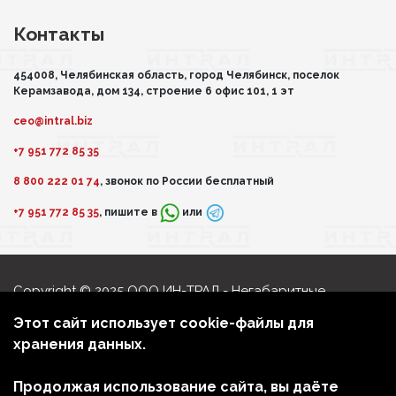
Контакты
454008, Челябинская область, город Челябинск, поселок
Керамзавода, дом 134, строение 6 офис 101, 1 эт
ceo@intral.biz
+7 951 772 85 35
8 800 222 01 74
, звонок по России бесплатный
+7 951 772 85 35
, пишите в
или
Copyright © 2025 ООО ИН-ТРАЛ - Негабаритные
перевозки
Этот сайт использует cookie-файлы для
Политика обработки персональных данных
хранения данных.
Мы в соцсетях
Продолжая использование сайта, вы даёте