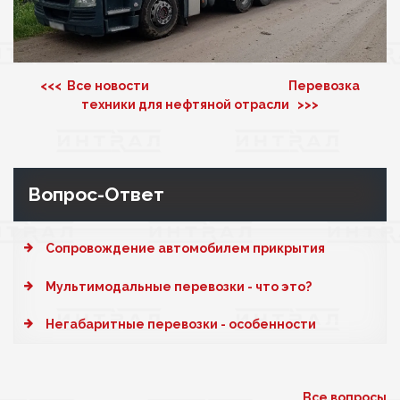
<<< Все новости
Перевозка
техники для нефтяной отрасли >>>
Вопрос-Ответ
Cопровождение автомобилем прикрытия
Мультимодальные перевозки - что это?
Негабаритные перевозки - особенности
Все вопросы