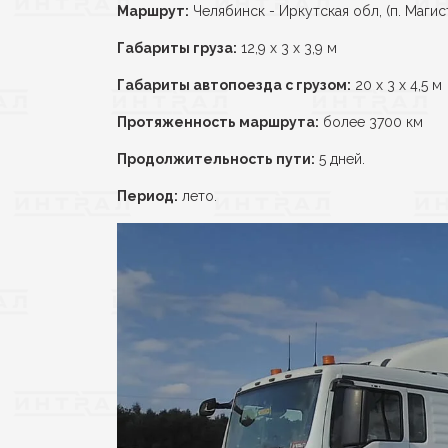
Маршрут:
Челябинск - Иркутская обл, (п. Магис
Габариты груза:
12,9 х 3 х 3,9 м
Габариты автопоезда с грузом:
20 х 3 х 4,5 м
Протяженность маршрута:
более 3700 км
Продолжительность пути:
5 дней.
Период:
лето.