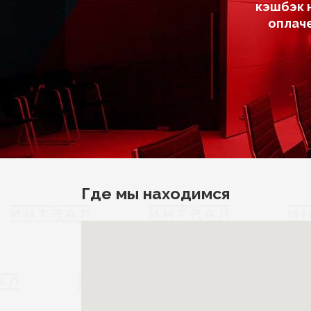
кэшбэк 
оплач
Где мы находимся