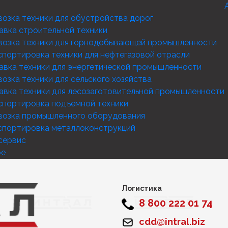
озка техники для обустройства дорог
авка строительной техники
возка техники для горнодобывающей промышленности
спортировка техники для нефтегазовой отрасли
авка техники для энергетической промышленности
озка техники для сельского хозяйства
авка техники для лесозаготовительной промышленности
спортировка подъемной техники
возка промышленного оборудования
спортировка металлоконструкций
сервис
ое
Логистика
8 800 222 01 74
cdd@intral.biz