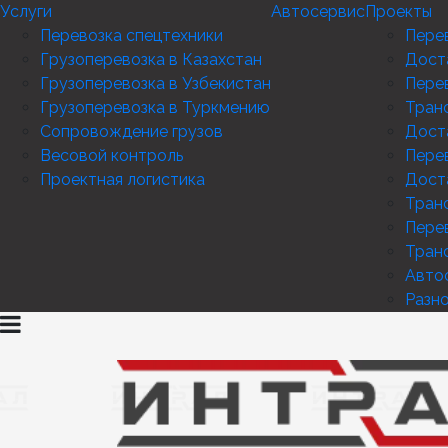
Услуги
Автосервис
Проекты
Перевозка спецтехники
Перев
Грузоперевозка в Казахстан
Дост
Грузоперевозка в Узбекистан
Пере
Грузоперевозка в Туркмению
Тран
Сопровождение грузов
Дост
Весовой контроль
Перев
Проектная логистика
Дост
Тран
Пере
Тран
Авто
Разн