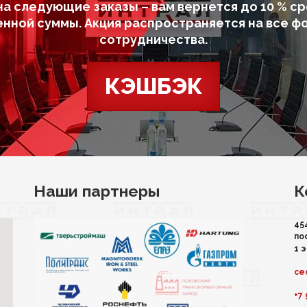
на следующие заказы – вам вернется до 10 % ср
енной суммы. Акция распространяется на все ф
сотрудничества.
КЭШБЭК
Наши партнеры
К
45
по
1 
ce
+7 