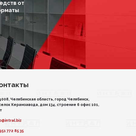
едств от
орматы
онтакты
4008, Челябинская область, город Челябинск,
селок Керамзавода, дом 134, строение 6 офис 101,
эт
o@intral.biz
951 772 85 35