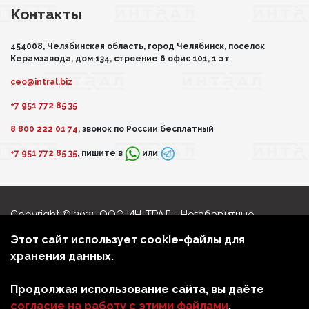
Контакты
454008, Челябинская область, город Челябинск, поселок
Керамзавода, дом 134, строение 6 офис 101, 1 эт
ceo@intral.biz
+7 951 772 85 35
8 800 222 01 74
, звонок по России бесплатный
+7 951 772 85 35
, пишите в
или
Copyright © 2025 ООО ИН-ТРАЛ - Негабаритные
перевозки
Этот сайт использует cookie-файлы для
Политика обработки персональных данных
хранения данных.
Мы в соцсетях
Продолжая использование сайта, вы даёте
согласие на работу с этими файлами
.