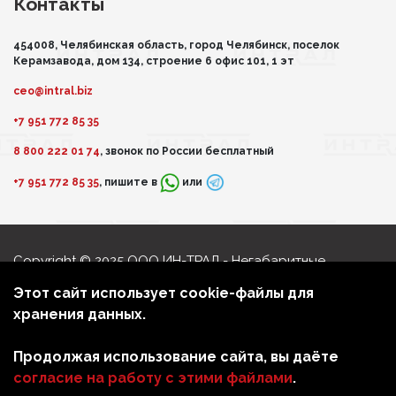
Контакты
454008, Челябинская область, город Челябинск, поселок
Керамзавода, дом 134, строение 6 офис 101, 1 эт
ceo@intral.biz
+7 951 772 85 35
8 800 222 01 74
, звонок по России бесплатный
+7 951 772 85 35
, пишите в
или
Copyright © 2025 ООО ИН-ТРАЛ - Негабаритные
перевозки
Этот сайт использует cookie-файлы для
Политика обработки персональных данных
хранения данных.
Мы в соцсетях
Продолжая использование сайта, вы даёте
согласие на работу с этими файлами
.