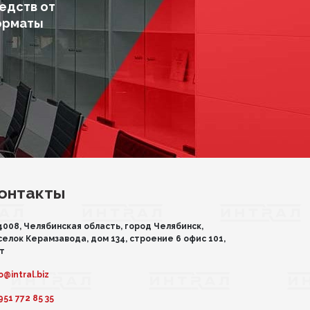
едств от
орматы
онтакты
4008, Челябинская область, город Челябинск,
селок Керамзавода, дом 134, строение 6 офис 101,
эт
o@intral.biz
951 772 85 35