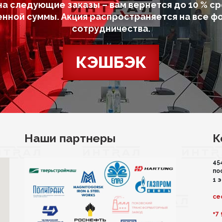
на следующие заказы – вам вернется до 10 % ср
енной суммы. Акция распространяется на все ф
сотрудничества.
КЭШБЭК
Наши партнеры
К
45
по
1 
ce
+7 