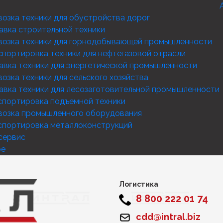
озка техники для обустройства дорог
авка строительной техники
возка техники для горнодобывающей промышленности
спортировка техники для нефтегазовой отрасли
авка техники для энергетической промышленности
озка техники для сельского хозяйства
авка техники для лесозаготовительной промышленности
спортировка подъемной техники
возка промышленного оборудования
спортировка металлоконструкций
сервис
ое
Логистика
8 800 222 01 74
cdd@intral.biz