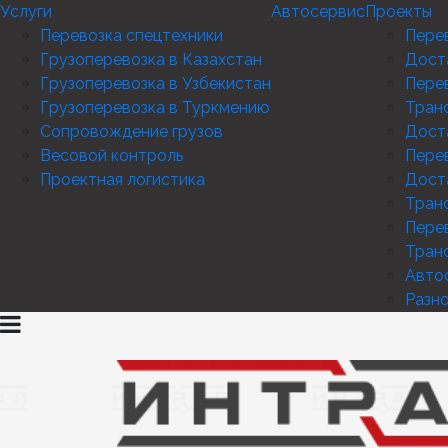
Услуги
Автосервис
Проекты
Перевозка спецтехники
Перев
Грузоперевозка в Казахстан
Дост
Грузоперевозка в Узбекистан
Пере
Грузоперевозка в Туркмению
Тран
Сопровождение грузов
Дост
Весовой контроль
Перев
Проектная логистика
Дост
Тран
Пере
Тран
Авто
Разн