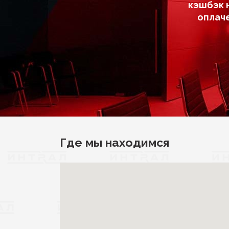
кэшбэк 
оплач
Где мы находимся