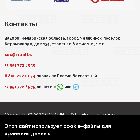
Контакты
454008, Челябинская область, город Челябинск, поселок
Керамзавода, дом 134, строение 6 офис 101, 1 эт
ceo@intral.biz
+7 951 772 85 35
8 800 222 01 74
, звонок по России бесплатный
+7 951 772 85 35
, пишите в
или
Copyright © 2025 ООО ИН-ТРАЛ - Негабаритные
перевозки
Этот сайт использует cookie-файлы для
Политика обработки персональных данных
хранения данных.